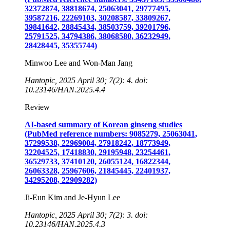
32372874, 38818674, 25063041, 29777495,
39587216, 22269103, 30208587, 33809267,
39841642, 28845434, 38503759, 39201796,
25791525, 34794386, 38068580, 36232949,
28428445, 35355744)
Minwoo Lee and Won-Man Jang
Hantopic, 2025 April 30; 7(2): 4. doi:
10.23146/HAN.2025.4.4
Review
AI-based summary of Korean ginseng studies
(PubMed reference numbers: 9085279, 25063041,
37299538, 22969004, 27918242, 18773949,
32204525, 17418830, 29195948, 23254461,
36529733, 37410120, 26055124, 16822344,
26063328, 25967606, 21845445, 22401937,
34295208, 22909282)
Ji-Eun Kim and Je-Hyun Lee
Hantopic, 2025 April 30; 7(2): 3. doi:
10.23146/HAN.2025.4.3