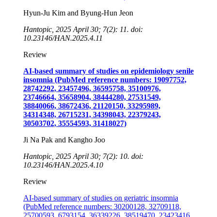
Hyun-Ju Kim and Byung-Hun Jeon
Hantopic, 2025 April 30; 7(2): 11. doi:
10.23146/HAN.2025.4.11
Review
AI-based summary of studies on epidemiology senile
insomnia (PubMed reference numbers: 19097752,
28742292, 23457496, 36595758, 35100976,
23746664, 35658904, 38444280, 27531549,
38840066, 38672436, 21120150, 33295989,
34314348, 26715231, 34398043, 22379243,
30503702, 35554593, 31418027)
Ji Na Pak and Kangho Joo
Hantopic, 2025 April 30; 7(2): 10. doi:
10.23146/HAN.2025.4.10
Review
AI-based summary of studies on geriatric insomnia
(PubMed reference numbers: 30200128, 32709118,
25700593, 6793154, 36339226, 38519470, 23423416,