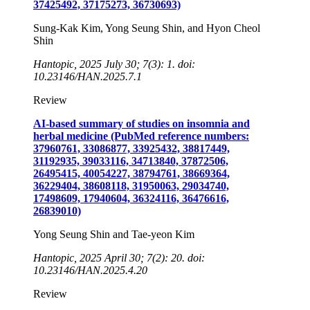
37425492, 37175273, 36730693)
Sung-Kak Kim, Yong Seung Shin, and Hyon Cheol
Shin
Hantopic, 2025 July 30; 7(3): 1. doi:
10.23146/HAN.2025.7.1
Review
AI-based summary of studies on insomnia and
herbal medicine (PubMed reference numbers:
37960761, 33086877, 33925432, 38817449,
31192935, 39033116, 34713840, 37872506,
26495415, 40054227, 38794761, 38669364,
36229404, 38608118, 31950063, 29034740,
17498609, 17940604, 36324116, 36476616,
26839010)
Yong Seung Shin and Tae-yeon Kim
Hantopic, 2025 April 30; 7(2): 20. doi:
10.23146/HAN.2025.4.20
Review