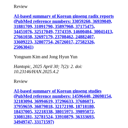
Review
AI-based summary of Korean ginseng radix reports
(PubMed reference numbers: 33059260, 36939049,
31881709, 31091790, 35897960, 37175475,
34451076, 32517049, 7374359, 14600404, 30041413,
27661038, 32697179, 23708462, 24882407,
33609223, 32807754, 26726017, 27582326,
25063041)
Yongnam Kim and Jong Hyun Yun
Hantopic, 2025 April 30; 7(2): 2. doi:
10.23146/HAN.2025.4.2
Review
AI-based summary of Korean ginseng studies
(PubMed reference numbers: 14596440, 28698154,
32183094, 36994619, 37296633, 37686071,
37959659, 36079818, 32172198, 18718180,
18437005, 32218338, 38015971, 39895072,
33081281, 32781524, 33910879, 36333693,
34949747, 33171597)