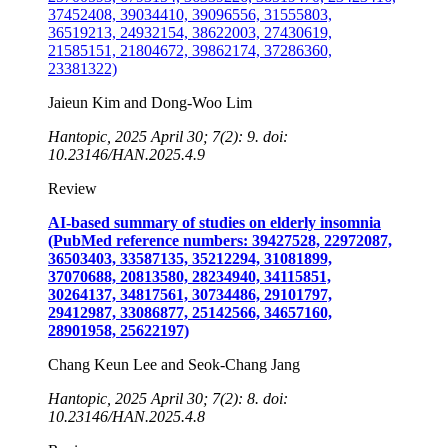
37452408, 39034410, 39096556, 31555803,
36519213, 24932154, 38622003, 27430619,
21585151, 21804672, 39862174, 37286360,
23381322)
Jaieun Kim and Dong-Woo Lim
Hantopic, 2025 April 30; 7(2): 9. doi:
10.23146/HAN.2025.4.9
Review
AI-based summary of studies on elderly insomnia
(PubMed reference numbers: 39427528, 22972087,
36503403, 33587135, 35212294, 31081899,
37070688, 20813580, 28234940, 34115851,
30264137, 34817561, 30734486, 29101797,
29412987, 33086877, 25142566, 34657160,
28901958, 25622197)
Chang Keun Lee and Seok-Chang Jang
Hantopic, 2025 April 30; 7(2): 8. doi:
10.23146/HAN.2025.4.8