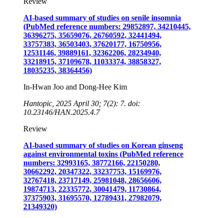
Review
AI-based summary of studies on senile insomnia
(PubMed reference numbers: 29852897, 34210445,
36396275, 35659076, 26760592, 32441494,
33757383, 36503403, 37620177, 16750956,
12531146, 39889161, 32362206, 28234940,
33218915, 37109678, 11033374, 38858327,
18035235, 38364456)
In-Hwan Joo and Dong-Hee Kim
Hantopic, 2025 April 30; 7(2): 7. doi:
10.23146/HAN.2025.4.7
Review
AI-based summary of studies on Korean ginseng
against environmental toxins (PubMed reference
numbers: 32993165, 38772166, 22150280,
30662292, 20347322, 33237753, 15169976,
32767418, 23717149, 25981048, 28656606,
19874713, 22335772, 30041479, 11730864,
37375903, 31695570, 12789431, 27982079,
21349320)