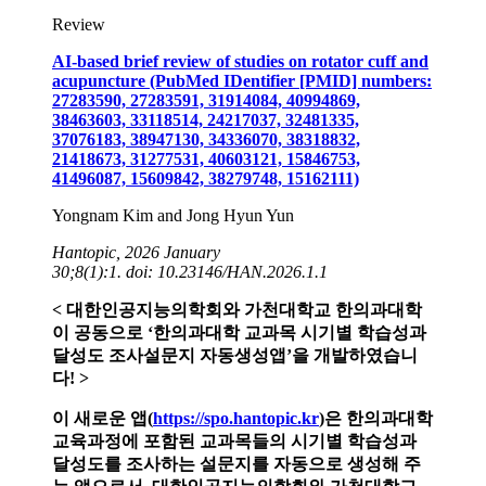
Review
AI-based brief review of studies on rotator cuff and
acupuncture (PubMed IDentifier [PMID] numbers:
27283590, 27283591, 31914084, 40994869,
38463603, 33118514, 24217037, 32481335,
37076183, 38947130, 34336070, 38318832,
21418673, 31277531, 40603121, 15846753,
41496087, 15609842, 38279748, 15162111)
Yongnam Kim and Jong Hyun Yun
Hantopic, 2026 January
30;8(1):1. doi: 10.23146/HAN.2026.1.1
< 대한인공지능의학회와 가천대학교 한의과대학
이 공동으로 ‘한의과대학 교과목 시기별 학습성과
달성도 조사설문지 자동생성앱’을 개발하였습니
다! >
이 새로운 앱
(
https://spo.hantopic.kr
)은 한의과대학
교육과정에 포함된 교과목들의 시기별 학습성과
달성도를 조사하는 설문지를 자동으로 생성해 주