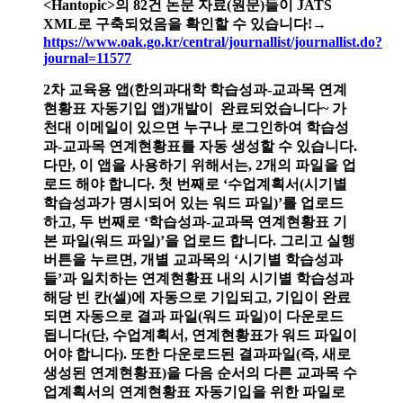
<Hantopic>의 82건 논문 자료(원문)들이 JATS
XML로 구축되었음을 확인할 수 있습니다!→
https://www.oak.go.kr/central/journallist/journallist.do?
journal=11577
2차 교육용 앱(한의과대학 학습성과-교과목 연계
현황표 자동기입 앱)개발이 완료되었습니다~
가
천대 이메일이 있으면 누구나 로그인하여
학습성
과-교과목 연계현황표를 자동 생성할 수 있습니다.
다만, 이 앱을 사용하기 위해서는, 2개의 파일을 업
로드 해야 합니다. 첫 번째로 ‘수업계획서(시기별
학습성과가 명시되어 있는 워드 파일)’를 업로드
하고, 두 번째로 ‘학습성과-교과목 연계현황표 기
본 파일(워드 파일)’을 업로드 합니다. 그리고 실행
버튼을 누르면, 개별 교과목의 ‘시기별 학습성과
들’과 일치하는 연계현황표 내의 시기별 학습성과
해당 빈 칸(셀)에 자동으로 기입되고, 기입이 완료
되면 자동으로 결과 파일(워드 파일)이 다운로드
됩니다(단, 수업계획서, 연계현황표가 워드 파일이
어야 합니다). 또한 다운로드된 결과파일(즉, 새로
생성된 연계현황표)을 다음 순서의 다른 교과목 수
업계획서의 연계현황표 자동기입을 위한 파일로