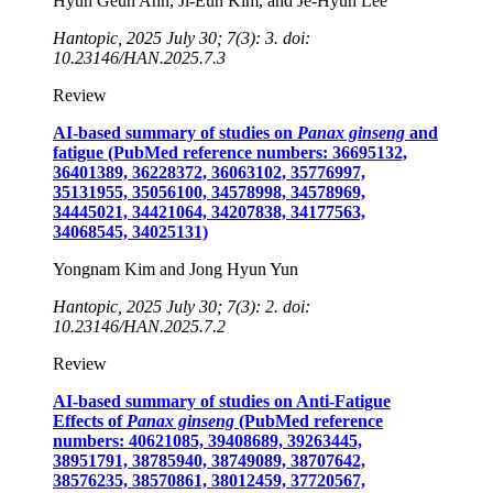
Hyun Geun Ahn, Ji-Eun Kim, and Je-Hyun Lee
Hantopic, 2025 July 30; 7(3): 3. doi:
10.23146/HAN.2025.7.3
Review
AI-based summary of studies on
Panax ginseng
and
fatigue (PubMed reference numbers: 36695132,
36401389, 36228372, 36063102, 35776997,
35131955, 35056100, 34578998, 34578969,
34445021, 34421064, 34207838, 34177563,
34068545, 34025131)
Yongnam Kim and Jong Hyun Yun
Hantopic, 2025 July 30; 7(3): 2. doi:
10.23146/HAN.2025.7.2
Review
AI-based summary of studies on Anti-Fatigue
Effects of
Panax ginseng
(PubMed reference
numbers: 40621085, 39408689, 39263445,
38951791, 38785940, 38749089, 38707642,
38576235, 38570861, 38012459, 37720567,