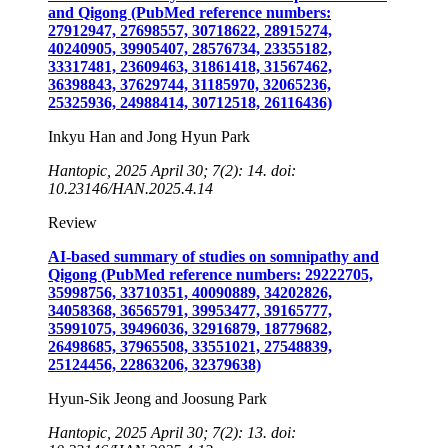
and Qigong (PubMed reference numbers:
27912947, 27698557, 30718622, 28915274,
40240905, 39905407, 28576734, 23355182,
33317481, 23609463, 31861418, 31567462,
36398843, 37629744, 31185970, 32065236,
25325936, 24988414, 30712518, 26116436)
Inkyu Han and Jong Hyun Park
Hantopic, 2025 April 30; 7(2): 14. doi:
10.23146/HAN.2025.4.14
Review
AI-based summary of studies on somnipathy and
Qigong (PubMed reference numbers: 29222705,
35998756, 33710351, 40090889, 34202826,
34058368, 36565791, 39953477, 39165777,
35991075, 39496036, 32916879, 18779682,
26498685, 37965508, 33551021, 27548839,
25124456, 22863206, 32379638)
Hyun-Sik Jeong and Joosung Park
Hantopic, 2025 April 30; 7(2): 13. doi: