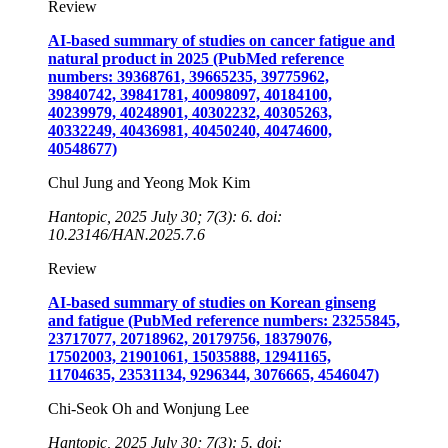
Review
AI-based summary of studies on cancer fatigue and
natural product in 2025 (PubMed reference
numbers: 39368761, 39665235, 39775962,
39840742, 39841781, 40098097, 40184100,
40239979, 40248901, 40302232, 40305263,
40332249, 40436981, 40450240, 40474600,
40548677)
Chul Jung and Yeong Mok Kim
Hantopic, 2025 July 30; 7(3): 6. doi:
10.23146/HAN.2025.7.6
Review
AI-based summary of studies on Korean ginseng
and fatigue (PubMed reference numbers: 23255845,
23717077, 20718962, 20179756, 18379076,
17502003, 21901061, 15035888, 12941165,
11704635, 23531134, 9296344, 3076665, 4546047)
Chi-Seok Oh and Wonjung Lee
Hantopic, 2025 July 30; 7(3): 5. doi: