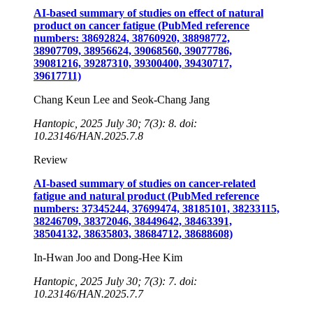
AI-based summary of studies on effect of natural
product on cancer fatigue (PubMed reference
numbers: 38692824, 38760920, 38898772,
38907709, 38956624, 39068560, 39077786,
39081216, 39287310, 39300400, 39430717,
39617711)
Chang Keun Lee and Seok-Chang Jang
Hantopic, 2025 July 30; 7(3): 8. doi:
10.23146/HAN.2025.7.8
Review
AI-based summary of studies on cancer-related
fatigue and natural product (PubMed reference
numbers: 37345244, 37699474, 38185101, 38233115,
38246709, 38372046, 38449642, 38463391,
38504132, 38635803, 38684712, 38688608)
In-Hwan Joo and Dong-Hee Kim
Hantopic, 2025 July 30; 7(3): 7. doi:
10.23146/HAN.2025.7.7