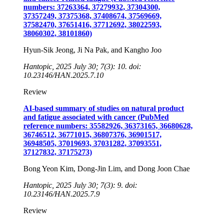
numbers: 37263364, 37279932, 37304300,
37357249, 37375368, 37408674, 37569669,
37582470, 37651416, 37712692, 38022593,
38060302, 38101860)
Hyun-Sik Jeong, Ji Na Pak, and Kangho Joo
Hantopic, 2025 July 30; 7(3): 10. doi:
10.23146/HAN.2025.7.10
Review
AI-based summary of studies on natural product
and fatigue associated with cancer (PubMed
reference numbers: 35582926, 36373165, 36680628,
36746512, 36771015, 36807376, 36901517,
36948505, 37019693, 37031282, 37093551,
37127832, 37175273)
Bong Yeon Kim, Dong-Jin Lim, and Dong Joon Chae
Hantopic, 2025 July 30; 7(3): 9. doi:
10.23146/HAN.2025.7.9
Review