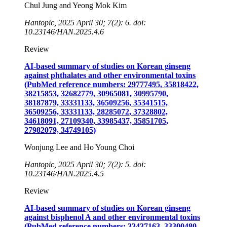
Chul Jung and Yeong Mok Kim
Hantopic, 2025 April 30; 7(2): 6. doi:
10.23146/HAN.2025.4.6
Review
AI-based summary of studies on Korean ginseng
against phthalates and other environmental toxins
(PubMed reference numbers: 29777495, 35818422,
38215853, 32682779, 30965081, 30995790,
38187879, 33331133, 36509256, 35341515,
36509256, 33331133, 28285072, 37328802,
34618091, 27109340, 33985437, 35851705,
27982079, 34749105)
Wonjung Lee and Ho Young Choi
Hantopic, 2025 April 30; 7(2): 5. doi:
10.23146/HAN.2025.4.5
Review
AI-based summary of studies on Korean ginseng
against bisphenol A and other environmental toxins
(PubMed reference numbers: 33437163, 33300480,