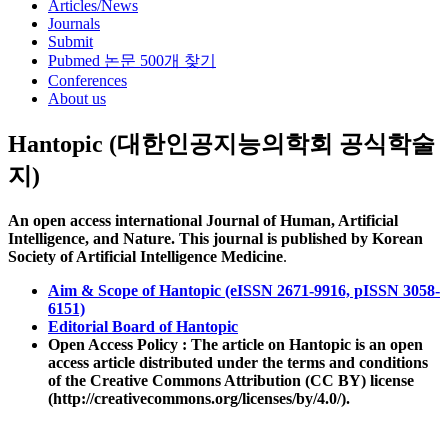
Articles/News
Journals
Submit
Pubmed 논문 500개 찾기
Conferences
About us
Hantopic (대한인공지능의학회 공식학술
지)
An open access international Journal of Human, Artificial
Intelligence, and Nature. This journal is published by Korean
Society of Artificial Intelligence Medicine
.
Aim & Scope of Hantopic (eISSN 2671-9916, pISSN 3058-
6151)
Editorial Board of Hantopic
Open Access Policy : The article on Hantopic is an open
access article distributed under the terms and conditions
of the Creative Commons Attribution (CC BY) license
(http://creativecommons.org/licenses/by/4.0/).