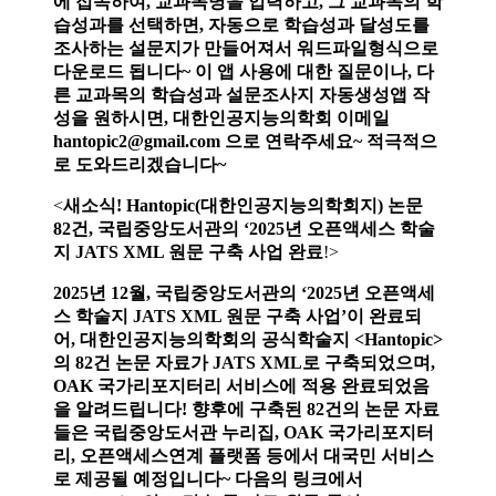
에 접속하여, 교과목명을 입력하고, 그 교과목의 학
습성과를 선택하면, 자동으로 학습성과 달성도를
조사하는 설문지가 만들어져서 워드파일형식으로
다운로드 됩니다~ 이 앱 사용에 대한 질문이나, 다
른 교과목의 학습성과 설문조사지 자동생성앱 작
성을 원하시면, 대한인공지능의학회 이메일
hantopic2@gmail.com 으로 연락주세요~ 적극적으
로 도와드리겠습니다~
<
새소식! Hantopic(대한인공지능의학회지) 논문
82건, 국립중앙도서관의 ‘2025년
오픈액세스 학술
지 JATS XML 원문 구축 사업 완료
!>
2025년 12월, 국립중앙도서관의 ‘2025년
오픈액세
스 학술지 JATS XML 원문 구축 사업’이 완료되
어, 대한인공지능의학회의 공식학술지 <Hantopic>
의 82건 논문 자료가 JATS XML로 구축되었으며,
OAK 국가리포지터리 서비스에 적용 완료되었음
을 알려드립니다! 향후에 구축된 82건의 논문 자료
들은 국립중앙도서관 누리집, OAK 국가리포지터
리, 오픈액세스연계 플랫폼 등에서 대국민 서비스
로 제공될 예정입니다~ 다음의 링크에서