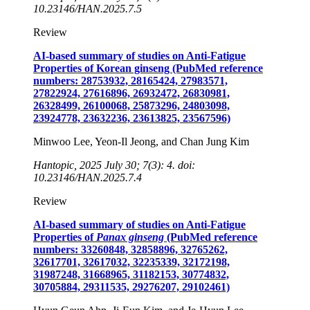
10.23146/HAN.2025.7.5
Review
AI-based summary of studies on Anti-Fatigue
Properties of Korean ginseng (PubMed reference
numbers: 28753932, 28165424, 27983571,
27822924, 27616896, 26932472, 26830981,
26328499, 26100068, 25873296, 24803098,
23924778, 23632236, 23613825, 23567596)
Minwoo Lee, Yeon-Il Jeong, and Chan Jung Kim
Hantopic, 2025 July 30; 7(3): 4. doi:
10.23146/HAN.2025.7.4
Review
AI-based summary of studies on Anti-Fatigue
Properties of
Panax ginseng
(PubMed reference
numbers: 33260848, 32858896, 32765262,
32617701, 32617032, 32235339, 32172198,
31987248, 31668965, 31182153, 30774832,
30705884, 29311535, 29276207, 29102461)