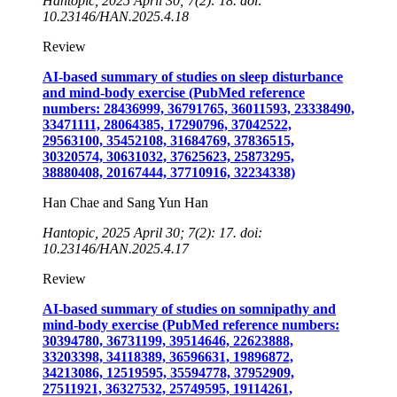
Hantopic, 2025 April 30; 7(2): 18. doi:
10.23146/HAN.2025.4.18
Review
AI-based summary of studies on sleep disturbance
and mind-body exercise (PubMed reference
numbers: 28436999, 36791765, 36011593, 23338490,
33471111, 28064385, 17290796, 37042522,
29563100, 35452108, 31684769, 37836515,
30320574, 30631032, 37625623, 25873295,
38880408, 20167444, 37710916, 32234338)
Han Chae and Sang Yun Han
Hantopic, 2025 April 30; 7(2): 17. doi:
10.23146/HAN.2025.4.17
Review
AI-based summary of studies on somnipathy and
mind-body exercise (PubMed reference numbers:
30394780, 36731199, 39514646, 22623888,
33203398, 34118389, 36596631, 19896872,
34213086, 12519595, 35594778, 37952909,
27511921, 36327532, 25749595, 19114261,