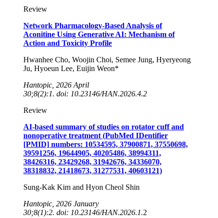
Review
Network Pharmacology-Based Analysis of
Aconitine Using Generative AI: Mechanism of
Action and Toxicity Profile
Hwanhee Cho, Woojin Choi, Semee Jung, Hyeryeong
Ju, Hyoeun Lee, Euijin Weon*
Hantopic, 2026 April
30;8(2):1. doi: 10.23146/HAN.2026.4.2
Review
AI-based summary of studies on rotator cuff and
nonoperative treatment (PubMed IDentifier
[PMID] numbers: 10534595, 37900871, 37550698,
39591256, 19644905, 40205486, 38994311,
38426316, 23429268, 31942676, 34336070,
38318832, 21418673, 31277531, 40603121)
Sung-Kak Kim and Hyon Cheol Shin
Hantopic, 2026 January
30;8(1):2. doi: 10.23146/HAN.2026.1.
2