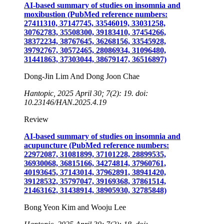
AI-based summary of studies on insomnia and
moxibustion (PubMed reference numbers:
27411310, 37147745, 33546019, 33031258,
30762783, 35508300, 39183410, 37454266,
38372234, 38767645, 36268156, 33545928,
39792767, 30572465, 28086934, 31096480,
31441863, 37303044, 38679147, 36516897)
Dong-Jin Lim And Dong Joon Chae
Hantopic, 2025 April 30; 7(2): 19. doi:
10.23146/HAN.2025.4.19
Review
AI-based summary of studies on insomnia and
acupuncture (PubMed reference numbers:
22972087, 31081899, 37101228, 28899535,
36930068, 36815166, 34274814, 37960761,
40193645, 37143014, 37962891, 38941420,
39128532, 35797047, 39169368, 37861514,
21463162, 31438914, 38905930, 32785848)
Bong Yeon Kim and Wooju Lee