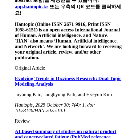
abstract 포함)을 제공받을 수 있습니다!
app.hantopic.kr
또는 우측의 QR 코드를 클릭하세
요!
Hantopic (Online ISSN 2671-9916, Print ISSN
3058-6151)
is an open access International Journal
of Human
,
Artificial intelligence
,
and
Nature
.
‘
HAN
‘
also means
‘Human
,
Artificial intelligence,
and
Network
’.
We are looking forward to receiving
your original article, review, and/or other
publication.
Original Article
Evolving Trends in Dizziness Research: Dual Topic
Modeling Analysis
Juyoung Kim, Jonghyung Park, and Hyeyun Kim
Hantopic, 2025 October 30; 7(4): 1. doi:
10.23146/HAN.2025.10.1
Review
AI-based summary of studies on natural product
and cancer-related fatigue (PubMed reference