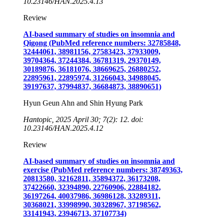
10.23146/HAN.2025.4.13
Review
AI-based summary of studies on insomnia and
Qigong (PubMed reference numbers: 32785848,
32444061, 38981156, 27583423, 37933009,
39704364, 37244384, 36781319, 29370149,
30189876, 36181076, 38669625, 26880252,
22895961, 22895974, 31266043, 34988045,
39197637, 37994837, 36684873, 38890651)
Hyun Geun Ahn and Shin Hyung Park
Hantopic, 2025 April 30; 7(2): 12. doi:
10.23146/HAN.2025.4.12
Review
AI-based summary of studies on insomnia and
exercise (PubMed reference numbers: 38749363,
20813580, 32162811, 35894372, 36173208,
37422660, 32394890, 22760906, 22884182,
36197264, 40037986, 36986128, 33289311,
30368021, 33998990, 30328967, 37198562,
33141943, 23946713, 37107734)