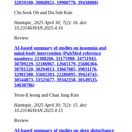
32859100, 30868921, 19900778, 39438008)
Chi-Seok Oh and Du-Sub Kim
Hantopic, 2025 April 30; 7(2): 16. doi:
10.23146/HAN.2025.4.16
Review
AI-based summary of studies on insomnia and
mind-body intervention (PubMed reference
numbers: 21308266, 33175980, 34751943,
30789229, 32186967, 12665179, 25686304,
38781520, 38294813, 33667885, 39031176,
32981580, 35682203, 22286895, 39424743,
30544873, 33525677, 39342350, 30149535,
34630786)
Yeon-Il Jeong and Chan Jung Kim
Hantopic, 2025 April 30; 7(2): 15. doi:
10.23146/HAN.2025.4.15
Review
AI-based summary of studies on sleep disturbance